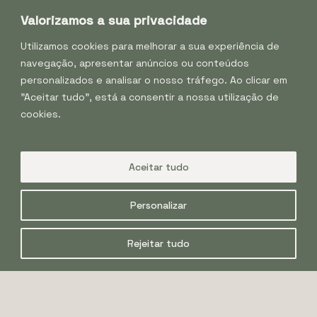
Inscreva-se na nossa Newsletter:
Valorizamos a sua privacidade
Utilizamos cookies para melhorar a sua experiência de
navegação, apresentar anúncios ou conteúdos
personalizados e analisar o nosso tráfego. Ao clicar em
"Aceitar tudo", está a consentir a nossa utilização de
cookies.
Aceitar tudo
Política de Privacidade e Cookies
|
Personalizar
Condições de Compra e Uso
© TapadadeCoelheiros 2024
Rejeitar tudo