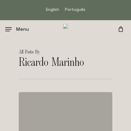
Skip
English
Português
to
main
content
Menu
All Posts By
Ricardo Marinho