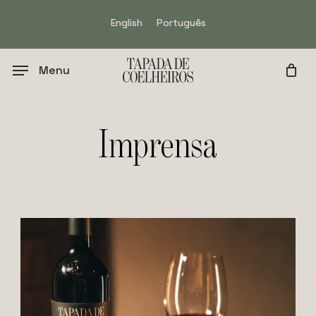
Skip
English
Português
to
main
content
Menu
Imprensa