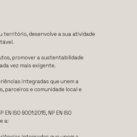
 território, desenvolve a sua atividade
tável.
tos, promover a sustentabilidade
cada vez mais exigente.
eriências integradas que unem a
s, parceiros e comunidade local e
P EN ISO 9001:2015, NP EN ISO
e a:
eriências integradas que unem a