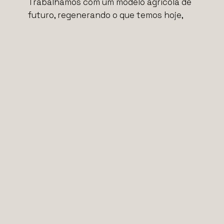
Trabalhamos com um modelo agrícola de
futuro, regenerando o que temos hoje,
para que possa existir amanhã.