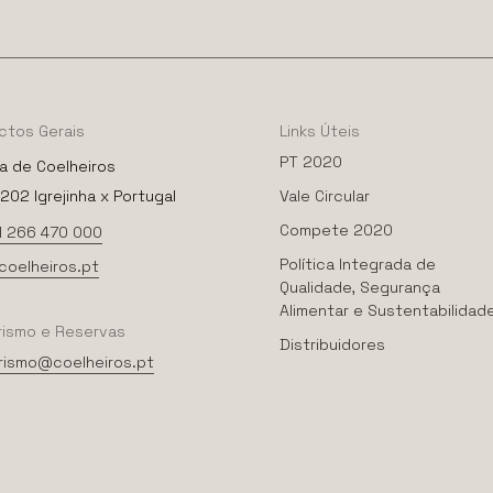
ctos
Gerais
Links
Úteis
PT 2020
a de Coelheiros
02 Igrejinha x Portugal
Vale Circular
Compete 2020
1 266 470 000
Política Integrada de
coelheiros.pt
Qualidade, Segurança
Alimentar e Sustentabilidad
rismo
e
Reservas
Distribuidores
rismo@coelheiros.pt