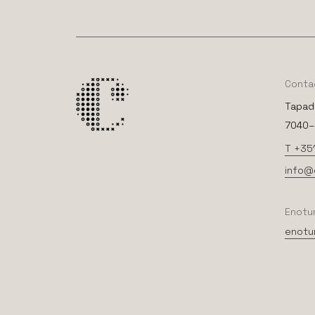
Conta
Tapad
7040–2
T +35
info@
Enotu
enotu