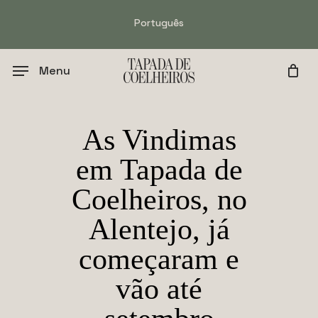
Skip
Português
to
main
content
Menu
As Vindimas
em Tapada de
Coelheiros, no
Alentejo, já
começaram e
vão até