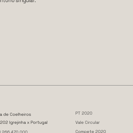
itório singular.
PT 2020
a de Coelheiros
02 Igrejinha x Portugal
Vale Circular
Compete 2020
1 266 470 000