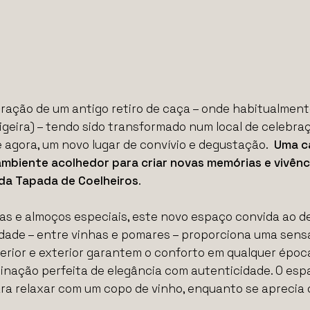
eração de um antigo retiro de caça – onde habitualmen
igeira) – tendo sido
transformado num local de celebra
 agora, um
novo lugar de convívio e degustação.
Uma c
mbiente acolhedor para criar novas memórias e vivênci
da Tapada de Coelheiros
.
vas e almoços especiais, este novo espaço convida ao d
dade – entre vinhas e pomares – proporciona uma sens
nterior e exterior garantem o conforto em qualquer épo
binação perfeita de elegância com autenticidade. O es
ara relaxar com um copo de vinho, enquanto se aprecia o