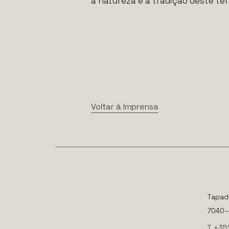
a natureza e a tradição deste terr
Voltar à Imprensa
Tapad
7040–2
T +35