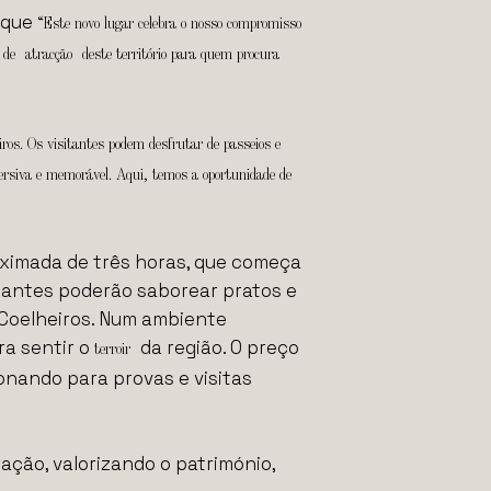
e que
“Este novo lugar celebra o nosso compromisso
e atracção deste território para quem procura
iros. Os visitantes podem desfrutar de passeios e
mersiva e memorável. Aqui, temos a oportunidade de
imada de três horas, que começa
sitantes poderão saborear pratos e
 Coelheiros. Num ambiente
ra sentir o
da região. O preço
terroir
nando para provas e visitas
ção, valorizando o património,