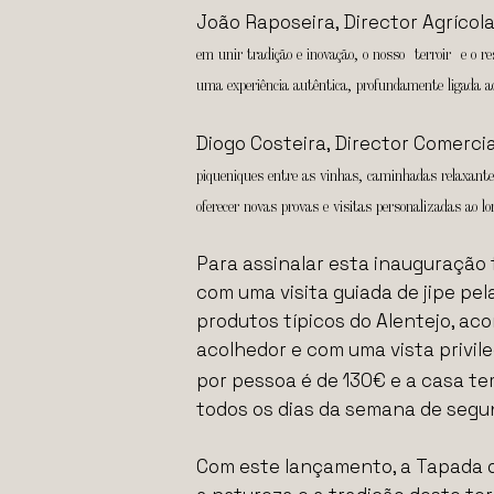
João Raposeira, Director Agrícol
em unir tradição e inovação, o nosso terroir e o re
uma experiência autêntica, profundamente ligada ao
Diogo Costeira, Director Comerci
piqueniques entre as vinhas, caminhadas relaxante
oferecer novas provas e visitas personalizadas ao l
Para assinalar esta inauguração
com uma visita guiada de jipe pel
produtos típicos do Alentejo, a
acolhedor e com uma vista privile
por pessoa é de 130€ e a casa t
todos os dias da semana de segu
Com este lançamento, a Tapada d