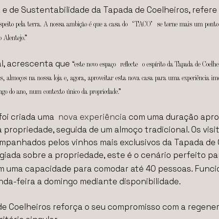
a e de Sustentabilidade da Tapada de Coelheiros, refer
speito pela terra. A nossa ambição é que a casa do
‘TACO’
se torne mais um ponto d
 Alentejo.”
al, acrescenta que
“este novo espaço reflecte o espírito da Tapada de Coelhe
s, almoços na nossa loja e, agora, aproveitar esta nova casa para uma experiência i
ongo do ano, num contexto único da propriedade.”
 foi criada uma
nova experiência
com uma duração aprox
a propriedade, seguida de um almoço tradicional. Os vi
companhados pelos vinhos mais exclusivos da Tapada de
giada sobre a propriedade, este é o cenário perfeito pa
em uma capacidade para comodar até 40 pessoas. Funcio
nda-feira a domingo mediante disponibilidade.
e Coelheiros reforça o seu compromisso com a regenera