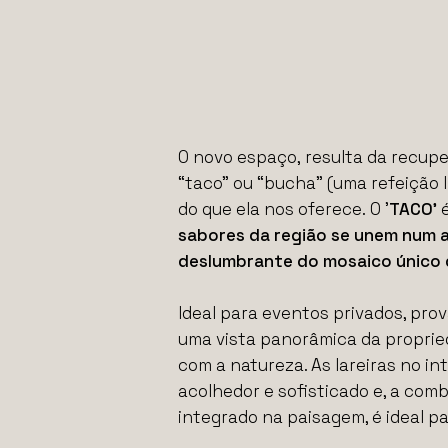
O novo espaço,
resulta da recup
“taco” ou “bucha” (uma refeição l
do que ela nos oferece.
O
’
TACO’
é
sabores da região se unem num a
deslumbrante do mosaico único 
Ideal para eventos privados, pro
uma vista panorâmica da proprie
com a natureza. As lareiras no i
acolhedor e sofisticado e, a com
integrado na paisagem, é ideal p