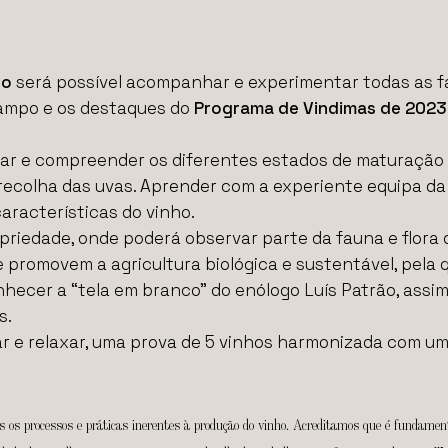
ro
será possível acompanhar e experimentar todas as f
 campo e os destaques do
Programa de Vindimas de 2023 i
ar e compreender os diferentes estados de maturação 
 à recolha das uvas. Aprender com a experiente equipa d
características do vinho.
ropriedade, onde poderá observar parte da fauna e flora
promovem a agricultura biológica e sustentável, pela 
onhecer a “tela em branco” do enólogo Luís Patrão, ass
s.
ar e relaxar, uma prova de 5 vinhos harmonizada com u
s os processos e práticas inerentes à produção do vinho. Acreditamos que é fundamen