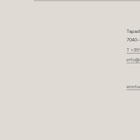
Tapad
7040–2
T +35
info@
enotu