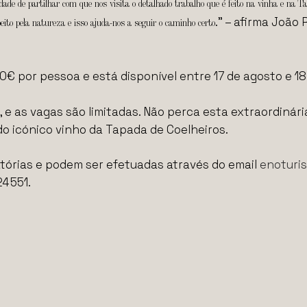
 de partilhar com que nos visita o detalhado trabalho que é feito na vinha e na Tap
.” – afirma João
ito pela natureza e isso ajuda-nos a seguir o caminho certo
0€ por pessoa e está disponível entre 17 de agosto e 1
 e as vagas são limitadas. Não perca esta extraordinári
o icónico vinho da Tapada de Coelheiros.
tórias e podem ser efetuadas através do email
enoturi
4 551.