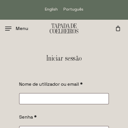
Skip
English
Português
to
main
content
Menu
Iniciar sessão
Nome de utilizador ou email
*
Senha
*