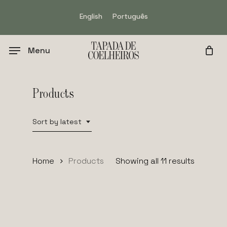
Skip
English
Português
to
main
content
Menu
Products
Sort by latest
Sorted
Home
Products
Showing all 11 results
by
latest