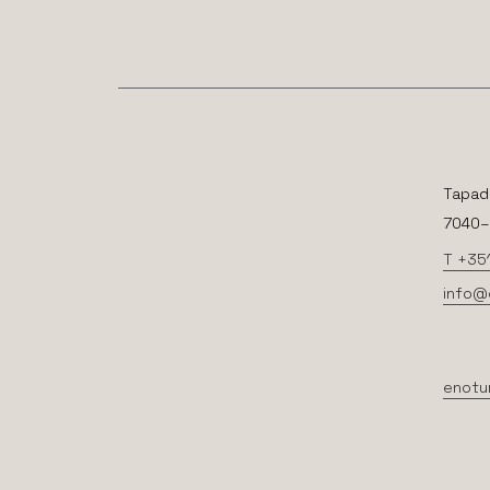
+31 643 422 691
visitar website
Tapad
7040–2
T +35
info@
enotu